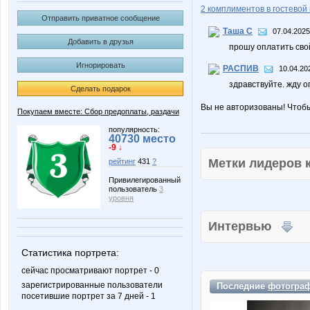
2 комплиментов в гостевой 
Отправить приватное сообщение
Таша С
07.04.2025
Добавить в друзья
прошу оплатить сво
Игнорировать
РАСПИВ
10.04.20
здравствуйте. жду о
Сделать подарок
Вы не авторизованы! Чтоб
Покупаем вместе: Сбор предоплаты, раздачи
популярность:
40730 место
-9 ↓
Метки лидеров
рейтинг
431
?
Привилегированный
пользователь
3
уровня
Интервью
Статистика портрета:
сейчас просматривают портрет - 0
зарегистрированные пользователи
Последние
фотогра
посетившие портрет за 7 дней - 1